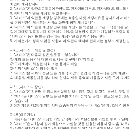
화면에 게시합니다.
2. "서비스"은 약관의규제등에관한법률, 전자거래기본법, 전자서명법, 정보
범위에서 이 약관을 개정할 수 있습니다.
3. "서비스"이 약관을 개정할 경우에는 적용일자 및 개정사유를 명시하여 서비
을 현행약관이 게시되는 서비스 화면에 함께 게시합니다.
4. "서비스"이 약관을 개정할 경우에는 개정되는 약관은 그 약관이 적용되는 
항이 그대로 적용됩니다. 다만 이미 계약을 체결한 이용자가 개정약관 조항의 
"서비스"의 동의를 받은 경우에는 개정약관 조항이 적용됩니다.
5. 이 약관에서 정하지 않은 사항과 이 약관의 해석에 관하여는 정부가 제정
제4조(서비스의 제공 및 변경)
1. "서비스"은 다음과 같은 업무를 수행합니다.
① 재화 또는 용역에 대한 정보 제공 및 구매계약의 체결
② 구매계약이 체결된 재화 또는 용역의 배송
③ 기타 "서비스"이 정하는 업무
2. "서비스"은 재화의 품절 또는 기술적 사양의 변경 등의 경우에는 장차 체결
의 내용 및 제공일자를 명시하여 현재의 재화·용역의 내용을 게시한 곳에 그 제
제5조(서비스의 중단)
1. "서비스"은 컴퓨터 등 정보통신설비의 보수점검·교체 및 고장, 통신의 두
2. "회사"는 서비스의 일부 또는 전부를 회사의 정책 및 운영의 필요상 수정, 
지 않습니다.
3. 상기 제1항 제2항에 의한 서비스 중단의 경우에는 "서비스"은 제8조에 정
제6조(회원가입)
1. 이용자는 "서비스"이 정한 가입 양식에 따라 회원정보를 기입한 후 이 약
2. "서비스"은 제1항과 같이 회원으로 가입할 것을 신청한 이용자 중 다음 각 
① 가입신청자가 이 약관 제7조 제3항에 의하여 이전에 회원자격을 상실한 적이 