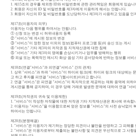
1. 제15조의 경우를 제외한 ID와 비밀번호에 관한 관리책임은 회원에게 있습니
2. 회원은 자신의 ID 및 비밀번호를 제3자에게 이용하게 해서는 안됩니다.
3. 회원이 자신의 ID 및 비밀번호를 도난당하거나 제3자가 사용하고 있음을 인
제17조(이용자의 의무)
이용자는 다음 행위를 하여서는 안됩니다.
① 신청 또는 변경 시 허위내용의 등록
② "서비스"에 게시된 정보의 변경
③ "서비스"이 정한 정보 이외의 정보(컴퓨터 프로그램 등)의 송신 또는 게시
④ "서비스" 기타 제3자의 저작권 등 지적재산권에 대한 침해
⑤ "서비스" 기타 제3자의 명예를 손상시키거나 업무를 방해하는 행위
⑥ 외설 또는 폭력적인 메시지·화상·음성 기타 공서양속에 반하는 정보를 서비
제18조(연결"서비스"과 피연결"서비스" 간의 관계)
1. 상위 "서비스"과 하위 "서비스"이 하이퍼 링크(예: 하이퍼 링크의 대상에는 
고 하고 후자를 피연결 "서비스"(웹사이트)이라고 합니다.
2. 연결 "서비스"은 피연결 "서비스"이 독자적으로 제공하는 재화·용역에 의
게시판을 통해 공지하며, 이 경우 당해 거래로 발생한 문제에 대하여 연결 "서
제19조(저작권의 귀속 및 이용제한)
1. "서비스"이 작성한 저작물에 대한 저작권 기타 지적재산권은 회사에 귀속합
2. 이용자는 "서비스"을 이용함으로써 얻은 정보를 "서비스"의 사전 승낙없이 
하여서는 안됩니다.
제20조(분쟁해결)
1. "서비스"은 이용자가 제기하는 정당한 의견이나 불만을 반영하고 그 피해
2. "서비스"은 이용자로부터 제출되는 불만사항 및 의견은 우선적으로 그 사항
보해 드립니다.