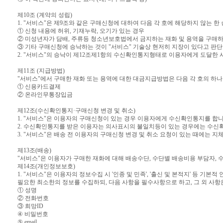
제10조 (계약의 성립)
1. "서비스"은 제9조와 같은 구매신청에 대하여 다음 각 호에 해당하지 않는 한
① 신청 내용에 허위, 기재누락, 오기가 있는 경우
② 미성년자가 담배, 주류등 청소년보호법에서 금지하는 재화 및 용역을 구매
③ 기타 구매신청에 승낙하는 것이 "서비스" 기술상 현저히 지장이 있다고 판
2. "서비스"의 승낙이 제12조제1항의 수신확인통지형태로 이용자에게 도달한 
제11조 (지급방법)
"서비스"에서 구매한 재화 또는 용역에 대한 대금지급방법은 다음 각 호의 하나로
① 신용카드결제
② 온라인무통장입금
제12조(수신확인통지·구매신청 변경 및 취소)
1. "서비스"은 이용자의 구매신청이 있는 경우 이용자에게 수신확인통지를 합니
2. 수신확인통지를 받은 이용자는 의사표시의 불일치등이 있는 경우에는 수신확
3. "서비스"은 배송 전 이용자의 구매신청 변경 및 취소 요청이 있는 때에는 지
제13조(배송)
"서비스"은 이용자가 구매한 재화에 대해 배송수단, 수단별 배송비용 부담자, 
제14조(개인정보보호)
1. "서비스"은 이용자의 정보수집 시 '인종 및 민족', '출신 및 본적지' 등
필요한 최소한의 정보를 수집하되, 다음 사항을 필수사항으로 하고, 그 외 사항
① 성명
② 전화번호
③ 희망ID
④ 비밀번호
⑤ email