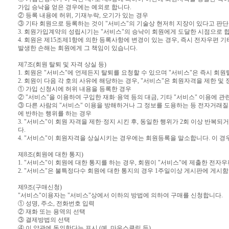
가입 승낙을 얻은 경우에는 예외로 합니다.
② 등록 내용에 허위, 기재누락, 오기가 있는 경우
③ 기타 회원으로 등록하는 것이 "서비스"의 기술상 현저히 지장이 있다고 판
3. 회원가입계약의 성립시기는 "서비스"의 승낙이 회원에게 도달한 시점으로 
4. 회원은 제15조제1항에 의한 등록사항에 변경이 있는 경우, 즉시 전자우편 
발생한 손해는 회원에게 그 책임이 있습니다.
제7조(회원 탈퇴 및 자격 상실 등)
1. 회원은 "서비스"에 언제든지 탈퇴를 요청할 수 있으며 "서비스"은 즉시 회
2. 회원이 다음 각 호의 사유에 해당하는 경우, "서비스"은 회원자격을 제한 및
① 가입 신청시에 허위 내용을 등록한 경우
② "서비스"을 이용하여 구입한 재화·용역 등의 대금, 기타 "서비스" 이용에
③ 다른 사람의 "서비스" 이용을 방해하거나 그 정보를 도용하는 등 전자거래
에 반하는 행위를 하는 경우
3. "서비스"이 회원 자격을 제한·정지 시킨 후, 동일한 행위가 2회 이상 반복
다.
4. "서비스"이 회원자격을 상실시키는 경우에는 회원등록을 말소합니다. 이 경
제8조(회원에 대한 통지)
1. "서비스"이 회원에 대한 통지를 하는 경우, 회원이 "서비스"에 제출한 전자우
2. "서비스"은 불특정다수 회원에 대한 통지의 경우 1주일이상 게시판에 게시
제9조(구매신청)
"서비스"이용자는 "서비스"상에서 이하의 방법에 의하여 구매를 신청합니다.
① 성명, 주소, 전화번호 입력
② 재화 또는 용역의 선택
③ 결제방법의 선택
④ 이 약관에 동의한다는 표시 (예, 마우스클릭 등)