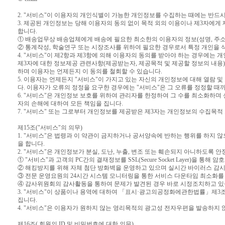
2. "서비스"이 이용자의 개인식별이 가능한 개인정보를 수집하는 때에는 반드
3. 제공된 개인정보는 당해 이용자의 동의 없이 목적 외의 이용이나 제3자에게 
합니다.
① 배송업무상 배송업체에게 배송에 필요한 최소한의 이용자의 정보(성명, 주소
② 통계작성, 학술연구 또는 시장조사를 위하여 필요한 경우로서 특정 개인을 
4. "서비스"이 제2항과 제3항에 의해 이용자의 동의를 받아야 하는 경우에는 
제3자에 대한 정보제공 관련사항(제공받는자, 제공목적 및 제공할 정보의 내
하며 이용자는 언제든지 이 동의를 철회할 수 있습니다.
5. 이용자는 언제든지 "서비스"이 가지고 있는 자신의 개인정보에 대해 열람 
다. 이용자가 오류의 정정을 요구한 경우에는 "서비스"은 그 오류를 정정할 때
6. "서비스"은 개인정보 보호를 위하여 관리자를 한정하여 그 수를 최소화하며 
자의 손해에 대하여 모든 책임을 집니다.
7. "서비스" 또는 그로부터 개인정보를 제공받은 제3자는 개인정보의 수집목
제15조("서비스"의 의무)
1. "서비스"은 법령과 이 약관이 금지하거나 공서양속에 반하는 행위를 하지 
을 합니다.
2. "서비스"은 개인정보가 분실, 도난, 누출, 변조 또는 훼손되지 아니하도록
① "서비스"과 고객의 PC간의 결재정보를 SSL(Secure Socket Layer)을 통
② 해킹방지를 위해 자체 첨단 방화벽을 운영하고 있으며 실시간 바이러스 감
③ 전문 운영요원의 24시간 시스템 모니터링을 통한 서비스 다운타임 최소화를
④ 감사위원회의 감사활동을 통하여 문제가 발견된 경우 바로 시정조치하고 있
3. "서비스"이 상품이나 용역에 대하여 「표시·광고의공정화에관한법률」제3
집니다.
4. "서비스"은 이용자가 원하지 않는 영리목적의 광고성 전자우편을 발송하지 
제16조( 회원의 ID 및 비밀번호에 대한 의무)