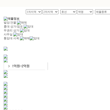
빌딩/건물
홍대 상가/점포
무권리 상가
사무실
통임대 사옥