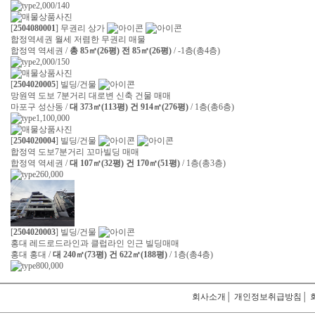
2,000/140
[
2504080001
] 무권리 상가
합정역세권 월세 저렴한 무권리 매물
합정역 역세권 /
총 85㎡(26평) 전 85㎡(26평)
/ -1층(총4층)
2,000/150
[
2504020005
] 빌딩/건물
망원역 도보 7분거리 대로변 신축 건물 매매
마포구 성산동 /
대 373㎡(113평) 건 914㎡(276평)
/ 1층(총6층)
1,100,000
[
2504020004
] 빌딩/건물
합정역 도보7분거리 꼬마빌딩 매매
합정역 역세권 /
대 107㎡(32평) 건 170㎡(51평)
/ 1층(총3층)
260,000
[
2504020003
] 빌딩/건물
홍대 레드로드라인과 클럽라인 인근 빌딩매매
홍대 홍대 /
대 240㎡(73평) 건 622㎡(188평)
/ 1층(총4층)
800,000
회사소개
│
개인정보취급방침
│