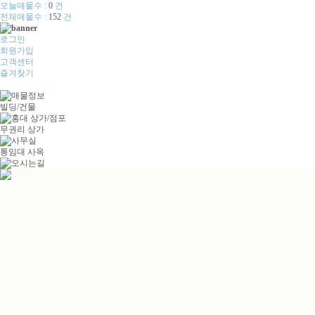
오늘매물수 :
0
건
전체매물수 :
152
건
로그인
회원가입
고객센터
즐겨찾기
빌딩/건물
무권리 상가
통임대 사옥