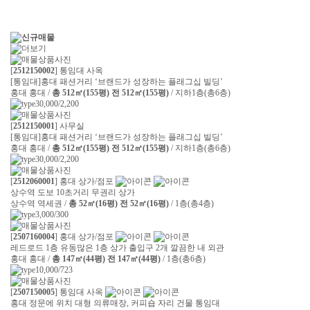
[
2512150002
] 통임대 사옥
[통임대]홍대 패션거리 ‘브랜드가 성장하는 플래그십 빌딩’
홍대 홍대 /
총 512㎡(155평) 전 512㎡(155평)
/ 지하1층(총6층)
30,000/2,200
[
2512150001
] 사무실
[통임대]홍대 패션거리 ‘브랜드가 성장하는 플래그십 빌딩’
홍대 홍대 /
총 512㎡(155평) 전 512㎡(155평)
/ 지하1층(총6층)
30,000/2,200
[
2512060001
] 홍대 상가/점포
상수역 도보 10초거리 무권리 상가
상수역 역세권 /
총 52㎡(16평) 전 52㎡(16평)
/ 1층(총4층)
3,000/300
[
2507160004
] 홍대 상가/점포
레드로드 1층 유동많은 1층 상가 출입구 2개 깔끔한 내 외관
홍대 홍대 /
총 147㎡(44평) 전 147㎡(44평)
/ 1층(총6층)
10,000/723
[
2507150005
] 통임대 사옥
홍대 정문에 위치 대형 의류매장, 커피숍 자리 건물 통임대