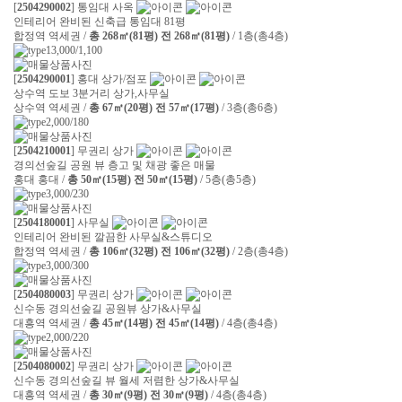
[
2504290002
] 통임대 사옥
인테리어 완비된 신축급 통임대 81평
합정역 역세권 /
총 268㎡(81평) 전 268㎡(81평)
/ 1층(총4층)
13,000/1,100
[
2504290001
] 홍대 상가/점포
상수역 도보 3분거리 상가,사무실
상수역 역세권 /
총 67㎡(20평) 전 57㎡(17평)
/ 3층(총6층)
2,000/180
[
2504210001
] 무권리 상가
경의선숲길 공원 뷰 층고 및 채광 좋은 매물
홍대 홍대 /
총 50㎡(15평) 전 50㎡(15평)
/ 5층(총5층)
3,000/230
[
2504180001
] 사무실
인테리어 완비된 깔끔한 사무실&스튜디오
합정역 역세권 /
총 106㎡(32평) 전 106㎡(32평)
/ 2층(총4층)
3,000/300
[
2504080003
] 무권리 상가
신수동 경의선숲길 공원뷰 상가&사무실
대흥역 역세권 /
총 45㎡(14평) 전 45㎡(14평)
/ 4층(총4층)
2,000/220
[
2504080002
] 무권리 상가
신수동 경의선숲길 뷰 월세 저렴한 상가&사무실
대흥역 역세권 /
총 30㎡(9평) 전 30㎡(9평)
/ 4층(총4층)