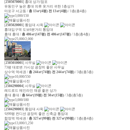
[
2505070001
] 홍대 상가/점포
유동인구 높은 홍대 의류 옷거리 귀한 1층상가
마포구 서교동 /
총 13㎡(4평) 전 13㎡(4평)
/ 1층(총4층)
3,000/150
[
2505020001
] 통임대 사옥
홍대입구역 도보6분거리 통임대
홍대 홍대 /
총 486㎡(147평) 전 486㎡(147평)
/ 1층(총4층)
25,000/2,000
[
2505010001
] 사무실
73평 대로변 가시성 굉장히 좋은 사무실
상수역 역세권 /
총 244㎡(74평) 전 244㎡(74평)
/ 3층(총5층)
10,000/550
[
2504290004
] 사무실
레드로드 메인라인 채광 좋은 상가
홍대 홍대 /
총 64㎡(19평) 전 50㎡(15평)
/ 3층(총5층)
3,000/180
[
2504290003
] 통임대 사옥
약99평 컨디션 굉장히 좋은 신축급 통임대
합정역 역세권 /
총 327㎡(99평) 전 327㎡(99평)
/ 1층(총4층)
13,000/1,250