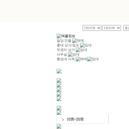
빌딩/건물
홍대 상가/점포
무권리 상가
사무실
통임대 사옥