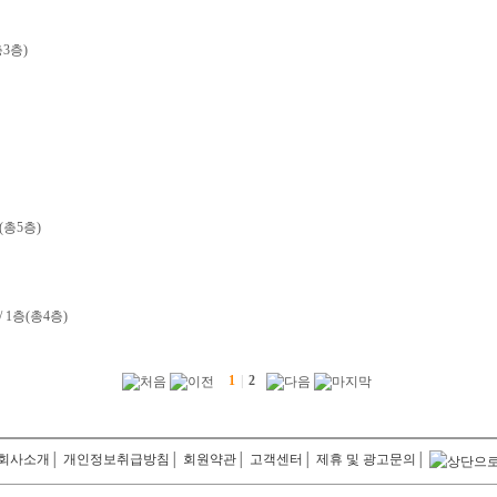
총3층)
층(총5층)
/ 1층(총4층)
1
|
2
회사소개
│
개인정보취급방침
│
회원약관
│
고객센터
│
제휴 및 광고문의
│