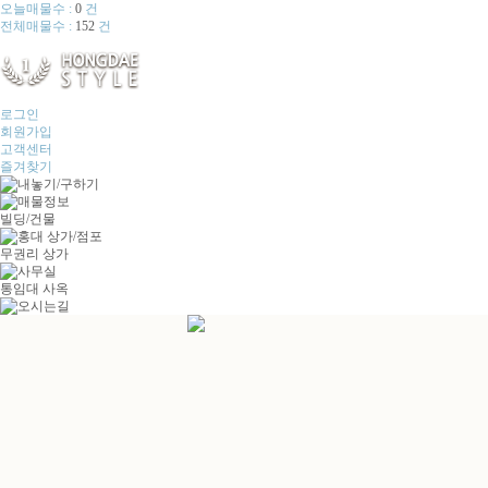
오늘매물수 :
0
건
전체매물수 :
152
건
로그인
회원가입
고객센터
즐겨찾기
빌딩/건물
무권리 상가
통임대 사옥