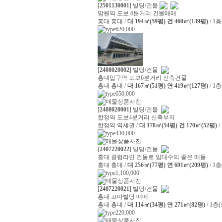
[
2501130001
] 빌딩/건물
망원역 도보 6분거리 건물매매
홍대 홍대 /
대 194㎡(59평) 건 460㎡(139평)
/ 1
620,000
[
2408020002
] 빌딩/건물
홍대입구역 도보6분거리 신축건물
홍대 홍대 /
대 167㎡(51평) 연 419㎡(127평)
/ 1
650,000
[
2408020001
] 빌딩/건물
합정역 도보4분거리 신축부지
합정역 역세권 /
대 178㎡(54평) 건 170㎡(52평)
/
430,000
[
2407220022
] 빌딩/건물
홍대 클럽라인 건물로 임대수익 좋은 매물
홍대 홍대 /
대 256㎡(77평) 연 691㎡(209평)
/ 1
1,100,000
[
2407220021
] 빌딩/건물
홍대 꼬마빌딩 매매
홍대 홍대 /
대 114㎡(34평) 연 271㎡(82평)
/ 1층
220,000