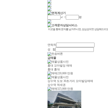
㎡ =
평
연락처
성 함
급매물
홍대 꼬마빌딩 매매
홍대 홍대
220,000
만원
상수역 도보 30초거리 꼬마빌딩매매
상수역 역세권
325,000
만원