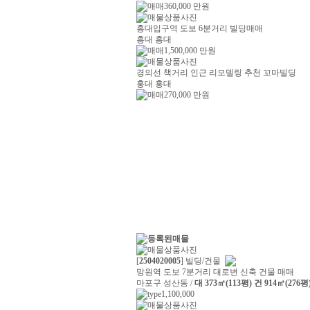
360,000
만원
홍대입구역 도보 6분거리 빌딩매매
홍대 홍대
1,500,000
만원
경의선 책거리 인근 리모델링 추천 꼬마빌딩
홍대 홍대
270,000
만원
[
2504020005
] 빌딩/건물
망원역 도보 7분거리 대로변 신축 건물 매매
마포구 성산동 /
대 373㎡(113평) 건 914㎡(276평
1,100,000