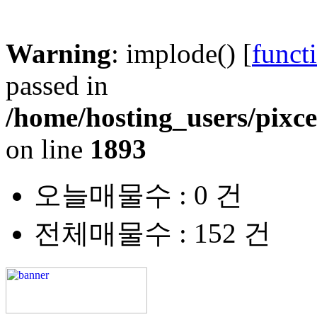
Warning
: implode() [
funct
passed in
/home/hosting_users/pixc
on line
1893
오늘매물수 :
0
건
전체매물수 :
152
건