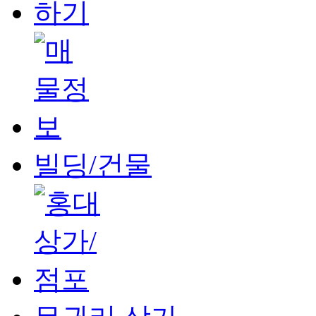
빌딩/건물