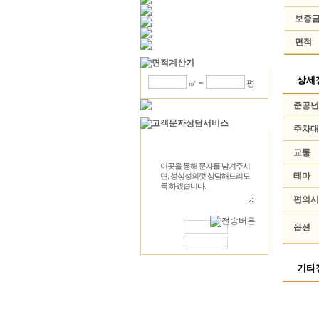
보증금
면적
상세
㎡ =
평
준공년
주차대
교통
테마
편의시
연락처
옵션
성 함
기타