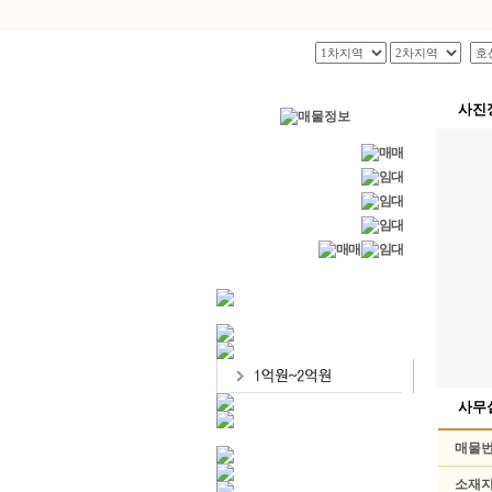
사진
빌딩/건물
홍대 상가/점포
무권리 상가
사무실
통임대 사옥
사무
매물
소재