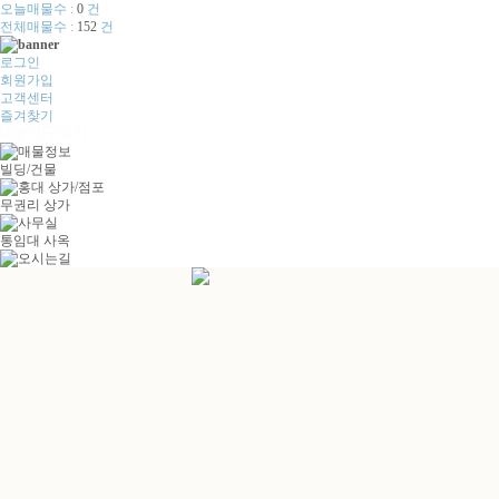
오늘매물수 :
0
건
전체매물수 :
152
건
로그인
회원가입
고객센터
즐겨찾기
빌딩/건물
무권리 상가
통임대 사옥