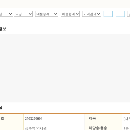
~
정보
실
번호
제목
2503270004
[사
지
해당층/총층
상수역 역세권
1층 