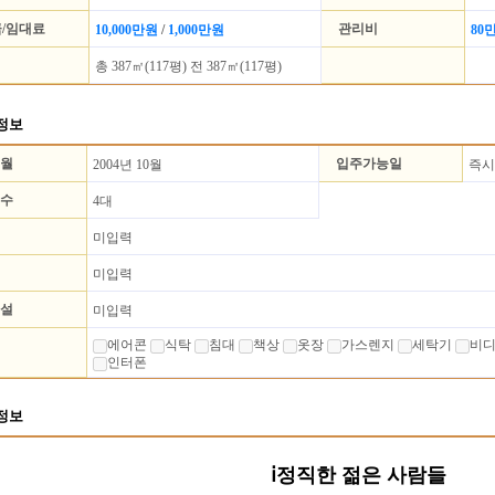
/임대료
관리비
10,000만원
/
1,000만원
80
총 387㎡(117평) 전 387㎡(117평)
정보
월
입주가능일
2004년 10월
즉
수
4대
미입력
미입력
설
미입력
에어콘
식탁
침대
책상
옷장
가스렌지
세탁기
비
인터폰
정보
ⅰ정직한 젊은 사람들