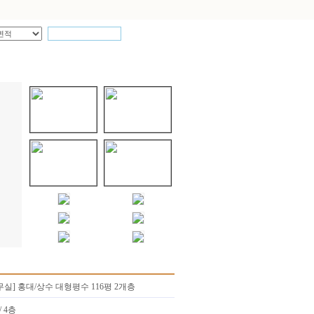
무실] 홍대/상수 대형평수 116평 2개층
/ 4층