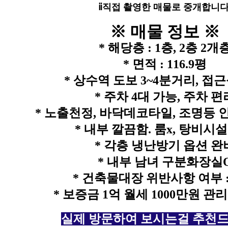
ⅱ직접 촬영한 매물로 중개합니다
※
매물 정보
※
* 해당층 : 1층, 2층 2개
* 면적 : 116.9평
* 상수역 도보 3~4분거리, 접
*
주차 4대 가능, 주차 편
* 노출천정, 바닥데코타일, 조명등 
* 내부 깔끔함. 룸x, 탕비시
* 각층 냉난방기 옵션 완
* 내부 남녀 구분화장실
* 건축물대장 위반사항 여부 
* 보증금 1억 월세 1000만원 관
실제 방문하여 보시는걸 추천드