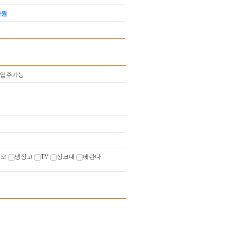
만원
시입주가능
디오
냉장고
TV
싱크대
베란다