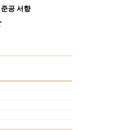
7 준공 서향
산