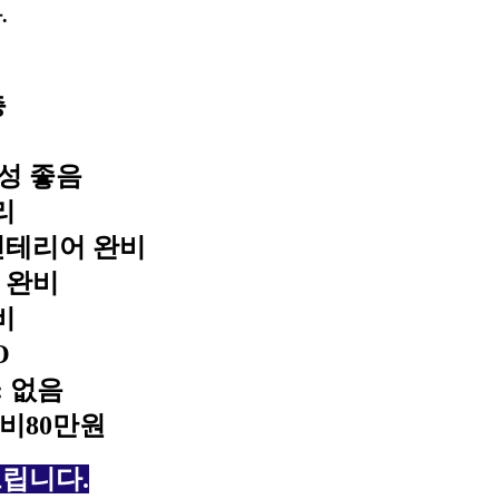
.
층
근성 좋음
리
인테리어 완비
설 완비
비
O
: 없음
리비80만원
립니다.