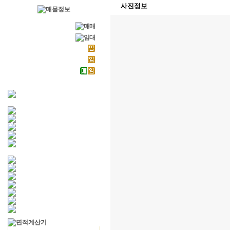
사진정보
빌딩/건물
홍대 상가/점포
무권리 상가
사무실
통임대 사옥