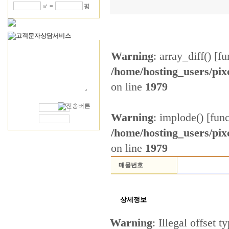
㎡ =
평
Warning
: array_diff() [
fu
/home/hosting_users/pi
on line
1979
연락처
Warning
: implode() [
fun
성 함
/home/hosting_users/pi
on line
1979
매물번호
상세정보
Warning
: Illegal offset t