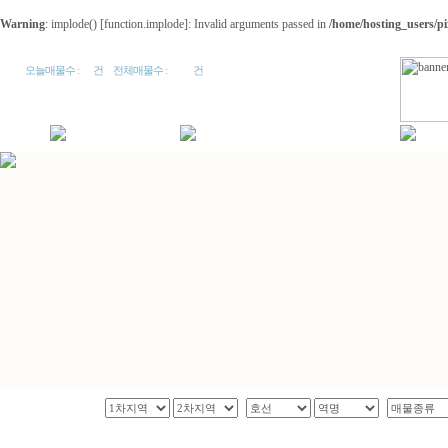
Warning
: implode() [
function.implode
]: Invalid arguments passed in
/home/hosting_users/p
0
152
오늘매물수 :
건
전체매물수 :
건
빌딩/건물