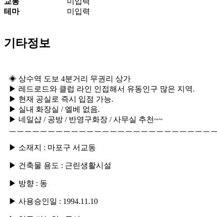
교통
미입력
테마
미입력
기타정보
◈ 상수역 도보 4분거리 무권리 상가
▶ 레드로드와 클럽 라인 인접해서 유동인구 많은 지역.
▶ 현재 공실로 즉시 입점 가능.
▶ 실내 화장실 / 엘베 없음.
▶ 네일샵 / 공방 / 반영구화장 / 사무실 추천~~
ㅡㅡㅡㅡㅡㅡㅡㅡㅡㅡㅡㅡㅡㅡㅡㅡㅡㅡㅡㅡㅡㅡㅡㅡㅡㅡ
▶
소재지
: 마포구 서교동
▶
건축물 용도
:
근린생활시설
▶
방향
: 동
▶
사용승인일
: 1994.11.10