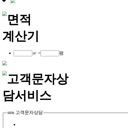
㎡ =
평
sms 고객문자상담