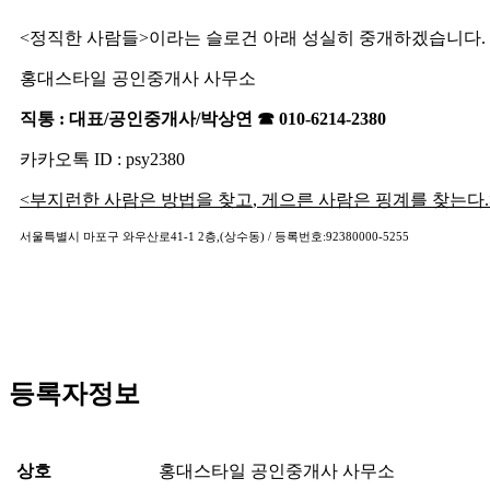
<
정직한 사람들
>
이라는 슬로건 아래 성실히 중개하겠습니다
.
홍대스타일 공인중개사 사무소
직통
:
대표
/
공인중개사
/
박상연
☎
010-6214-2380
카카오톡
ID : psy2380
<
부지런한 사람은 방법을 찾고
,
게으른 사람은 핑계를 찾는다
서울특별시 마포구 와우산로
41-1 2
층
,(
상수동
) /
등록번호
:92380000-5255
등록자정보
상호
홍대스타일 공인중개사 사무소