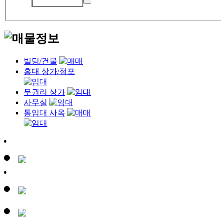
빌딩/건물
홍대 상가/점포
무권리 상가
사무실
통임대 사옥