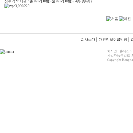
상수역 역세권 /
총 99㎡(30평) 전 99㎡(30평)
/ 4층(총6층)
3,000/220
회사소개
│
개인정보취급방침
│
회사명 : 홍대스타
사업자등록번호 :12
Copyright Hongdaes