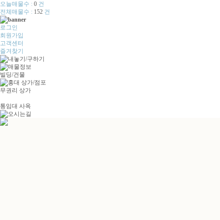
오늘매물수 :
0
건
전체매물수 :
152
건
로그인
회원가입
고객센터
즐겨찾기
빌딩/건물
무권리 상가
통임대 사옥