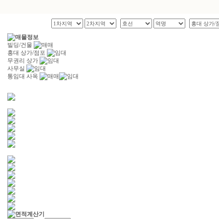
빌딩/건물
홍대 상가/점포
무권리 상가
사무실
통임대 사옥